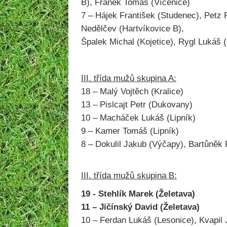
B), Franěk Tomáš (Vícenice)
7 – Hájek František (Studenec), Petz P
Nedělčev (Hartvíkovice B),
Špalek Michal (Kojetice), Rygl Lukáš (
III. třída mužů skupina A:
18 – Malý Vojtěch (Kralice)
13 – Pislcajt Petr (Dukovany)
10 – Macháček Lukáš (Lipník)
9 – Kamer Tomáš (Lipník)
8 – Dokulil Jakub (Výčapy), Bartůněk P
III. třída mužů skupina B:
19 - Stehlík Marek (Želetava)
11 – Jičínský David (Želetava)
10 – Ferdan Lukáš (Lesonice), Kvapil J