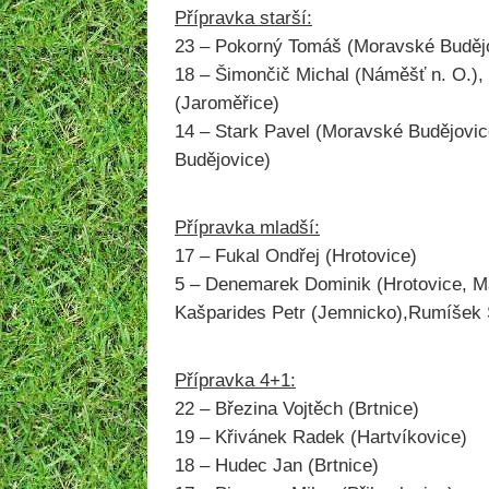
Přípravka starší:
23 – Pokorný Tomáš (Moravské Buděj
18 – Šimončič Michal (Náměšť n. O.), 
(Jaroměřice)
14 – Stark Pavel (Moravské Budějovic
Budějovice)
Přípravka mladší:
17 – Fukal Ondřej (Hrotovice)
5 – Denemarek Dominik (Hrotovice, M
Kašparides Petr (Jemnicko),Rumíšek 
Přípravka 4+1:
22 – Březina Vojtěch (Brtnice)
19 – Křivánek Radek (Hartvíkovice)
18 – Hudec Jan (Brtnice)