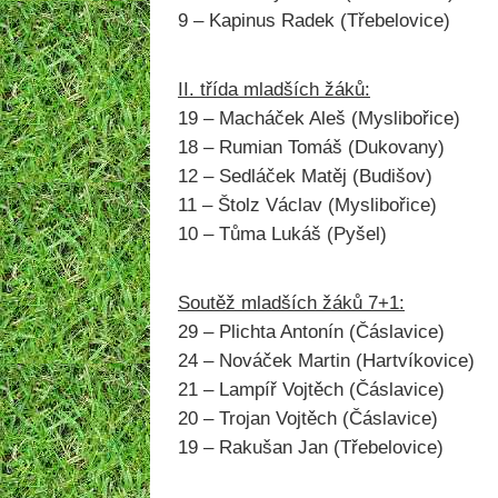
9 – Kapinus Radek (Třebelovice)
II. třída mladších žáků:
19 – Macháček Aleš (Myslibořice)
18 – Rumian Tomáš (Dukovany)
12 – Sedláček Matěj (Budišov)
11 – Štolz Václav (Myslibořice)
10 – Tůma Lukáš (Pyšel)
Soutěž mladších žáků 7+1:
29 – Plichta Antonín (Čáslavice)
24 – Nováček Martin (Hartvíkovice)
21 – Lampíř Vojtěch (Čáslavice)
20 – Trojan Vojtěch (Čáslavice)
19 – Rakušan Jan (Třebelovice)