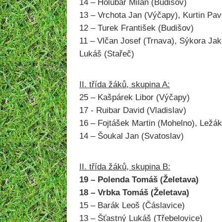
14 – Holubář Milan (Budišov)
13 – Vrchota Jan (Výčapy), Kurtin Pav
12 – Turek František (Budišov)
11 – Vlčan Josef (Trnava), Sýkora Jak
Lukáš (Stařeč)
II. třída žáků, skupina A:
25 – Kašpárek Libor (Výčapy)
17 - Ruibar David (Vladislav)
16 – Fojtášek Martin (Mohelno), Ležá
14 – Šoukal Jan (Svatoslav)
II. třída žáků, skupina B:
19 – Polenda Tomáš (Želetava)
18 – Vrbka Tomáš (Želetava)
15 – Barák Leoš (Čáslavice)
13 – Šťastný Lukáš (Třebelovice)