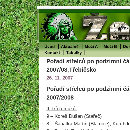
Úvod
Aktuálně
Muži A
Muži B
Dor
Kontakt
Tabulky
Pořadí střelců po podzimní čá
2007/08,Třebíčsko
26. 11. 2007
Pořadí střelců po podzimní čá
2007/2008
II. třída mužů:
9 – Koreš Dušan (Stařeč)
8 – Šabatka Martin (Blatnice), Kurchdo