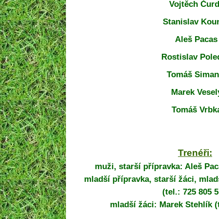
Vojtěch Čur
Stanislav Kou
Aleš Pacas
Rostislav Pole
Tomáš Siman
Marek Vesel
Tomáš Vrbk
Trenéři:
muži, starší přípravka: Aleš Paca
mladší přípravka, starší žáci, mla
(tel.: 725 805 
mladší žáci:
Marek Stehlík (