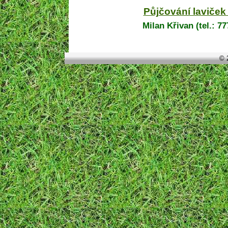
Půjčování laviček 
Milan Křivan
(tel.: 7
© 