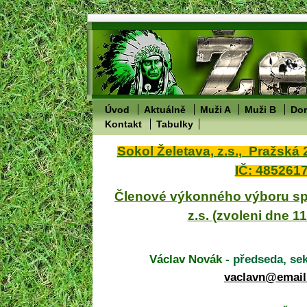
Úvod
Aktuálně
Muži A
Muži B
Dor
Kontakt
Tabulky
Sokol Želetava, z.s., Pražská 
IČ: 485261
Členové výkonného výboru spo
z.s. (zvoleni dne 11
Václav Novák
- předseda, se
vaclavn@email