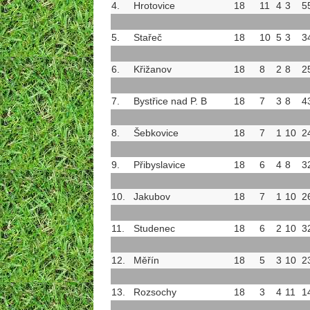
4.
Hrotovice
18
11
4
3
5
5.
Stařeč
18
10
5
3
3
6.
Křižanov
18
8
2
8
2
7.
Bystřice nad P. B
18
7
3
8
4
8.
Šebkovice
18
7
1
10
2
9.
Přibyslavice
18
6
4
8
3
10.
Jakubov
18
7
1
10
2
11.
Studenec
18
6
2
10
3
12.
Měřín
18
5
3
10
2
13.
Rozsochy
18
3
4
11
1