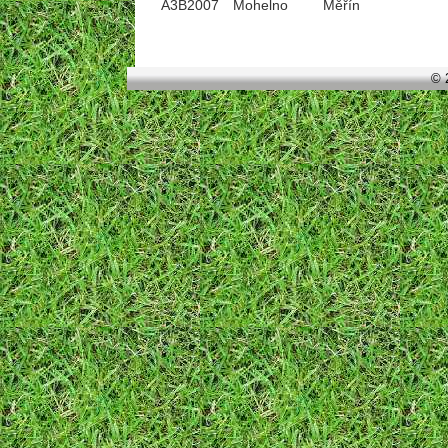
A3B2007
Mohelno
Měřín
© 