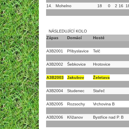
14.
Mohelno
18
0
2
16
1
NÁSLEDUJÍCÍ KOLO
Zápas
Domácí
Hosté
A3B2001
Přibyslavice
Telč
A3B2002
Šebkovice
Hrotovice
A3B2003
Jakubov
Želetava
A3B2004
Studenec
Stařeč
A3B2005
Rozsochy
Vrchovina B
A3B2006
Křižanov
Bystřice nad P. B