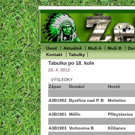
Úvod
Aktuálně
Muži A
Muži B
Dor
Kontakt
Tabulky
Tabulka po 18. kole
23. 4. 2012
VÝSLEDKY
Zápas
Domácí
Hosté
A3B1902
Bystřice nad P. B
Mohelno
A3B1901
Měřín
Přibyslavice
A3B1903
Vrchovina B
Křižanov