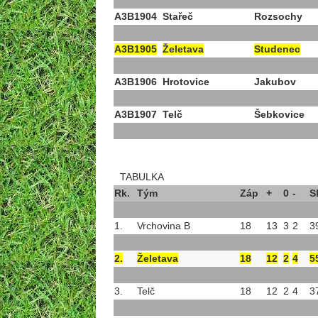
A3B1904
Stařeč
Rozsochy
A3B1905
Želetava
Studenec
A3B1906
Hrotovice
Jakubov
A3B1907
Telč
Šebkovice
TABULKA
Rk.
Tým
Záp
+
0
-
S
1.
Vrchovina B
18
13
3
2
3
2.
Želetava
18
12
2
4
5
3.
Telč
18
12
2
4
3