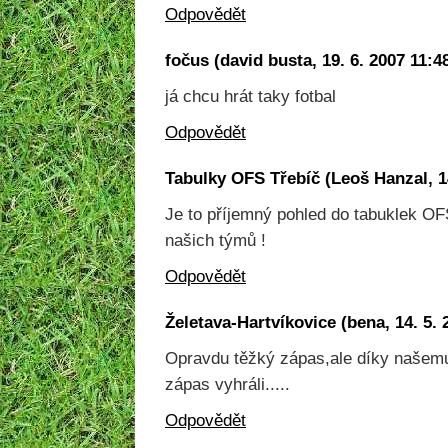
Odpovědět
fočus
(
david busta
,
19. 6. 2007
11:4
já chcu hrát taky fotbal
Odpovědět
Tabulky OFS Třebíč
(
Leoš Hanzal
,
1
Je to příjemný pohled do tabuklek O
našich týmů !
Odpovědět
Želetava-Hartvíkovice
(
bena
,
14. 5. 
Opravdu těžký zápas,ale díky našemu
zápas vyhráli.....
Odpovědět