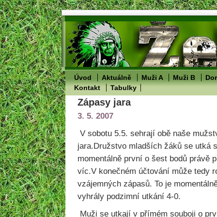
Úvod
Aktuálně
Muži A
Muži B
Dor
Kontakt
Tabulky
Zápasy jara
3. 5. 2007
V sobotu 5.5. sehrají obě naše mužstv
jara.Družstvo mladších žáků se utká s
momentálně první o šest bodů právě p
víc.V konečném účtování může tedy ro
vzájemných zápasů. To je momentálně 
vyhrály podzimní utkání 4-0.
Muži se utkají v přímém souboji o prv