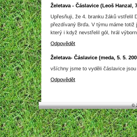
Želetava - Čáslavice
(
Leoš Hanzal
,
Upřesňuji, že 4. branku žáků vstřelil
přezdívaný Brďa. V týmu máme totiž j
který i když nevstřelil gól, hrál výbo
Odpovědět
Želetava- Čáslavice
(
meda
,
5. 5. 20
všíchny jsme to vyděli čáslavice jsou v
Odpovědět
© 