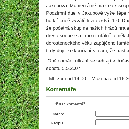
Jakubova. Momentálně má celek soup
Podzimní duel v Jakubově vyšel lépe 
horké půdě vyválčili vítezství 1-0. Duel
že početná skupina našich hráčů hrála
dresu soupeře a i momentálně je někol
dorosteneckého věku zapůjčeno tamté
tedy dojít ke kuriózní situaci, že nasto
Obě domácí utkání se sehrají v doča
sobotu 5.5.2007.
Ml .žáci od 14.00. Muži pak od 16.3
Komentáře
Přidat komentář
Jméno:
Nadpis: