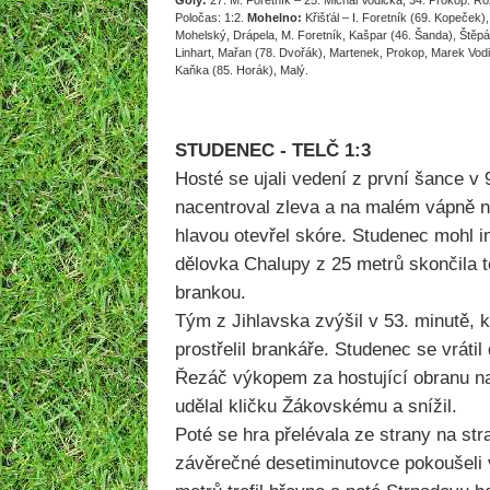
Góly:
27. M. Foretník – 25. Michal Vodička, 34. Prokop. Ro
Poločas: 1:2.
Mohelno:
Křišťál – I. Foretník (69. Kopeček),
Mohelský, Drápela, M. Foretník, Kašpar (46. Šanda), Štěpán
Linhart, Mařan (78. Dvořák), Martenek, Prokop, Marek Vodi
Kaňka (85. Horák), Malý.
STUDENEC - TELČ 1:3
Hosté se ujali vedení z první šance v 
nacentroval zleva a na malém vápně n
hlavou otevřel skóre. Studenec mohl i
dělovka Chalupy z 25 metrů skončila
brankou.
Tým z Jihlavska zvýšil v 53. minutě, 
prostřelil brankáře. Studenec se vrátil
Řezáč výkopem za hostující obranu na
udělal kličku Žákovskému a snížil.
Poté se hra přelévala ze strany na st
závěrečné desetiminutovce pokoušeli 