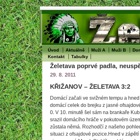
Úvod
Aktuálně
Muži A
Muži B
Dor
Kontakt
Tabulky
Želetava poprvé padla, neuspě
29. 8. 2011
KŘIŽANOV – ŽELETAVA 3:2
Domácí začali ve svižném tempu a hned v
domácí celek do brejku z jasné ofsajdové
0. V 10. minutě šel sám na brankaře Kubi
srazil domácího hráče v pokutovém území
zůstala němá. Rozhodčí z našeho pohle
situaci z ofsajdové pozice.Hned v zápětí