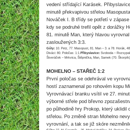
vedení střídající Karásek. Přibyslavic
minutě překvapivou střelou Masopusta
Nováček I. B třídy se potřetí v zápase
kdy se podruhé trefil opět z dorážky H
81. minutě Man, který hlavou vyrovna
zasloužených 3:3.
Góly:
10. Petz, 77. Masopust, 81. Man – 3. a 78. Horák, 4
Diváci: 80. Poločas: 1:1.
Přibyslavice:
Svoboda – Rozsypal, 
Štveráček – Mrkvica, Štěpnička, Man, Samek (70. Škorpík)
MOHELNO – STAŘEČ 1:2
První poločas se odehrával ve vyrovn
hostí zaznamenal po rohovém kopu Mi
Vyrovnávací branku vsítil ve 27. minut
výborné střele pod břevno zpozašestnác
po půlhodině hry Prokop, který uklidil
střelou. Po změně stran Mohelno nevy
vyrovnání, a tak se již skóre nezměnil