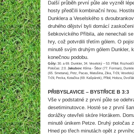
Další průběh první půle ale vyzněl lép
hosty předčili kombinační hrou. Hostit
Dunklera a Veselského s dvoubranko
druhého dějství byli domácí zaskočen
šebkovického Přibila, ale nenechali s
hry, což potvrdili třetím gólem. O pojis
minutě svým druhým gólem Dunkler, kt
konečnou podobu.
Góly:
30. a 69. Dunkler, 34. Veselský – 53. Přibil. Rozhodčí
Poločas: 2:0.
Jakubov:
Klíma - Šibor (77. Forman), Dunkler
(65. Smetana), Petz, Pacas, Matušina, Zika, Tržil, Veselsk
Tržil, Pecka, Kotačka (69. Kašpárek), Přibil, Hobza, Dvořá
PŘIBYSLAVICE – BYSTŘICE B 3:3
Vše v podstatné z první půle se odehr
desetiminutovce. Hosté se z první šanc
dorážky otevřeli skóre Horákem. Domá
minutě únikem Petze. Druhý poločas za
Hned po třech minutách opět z prvního 