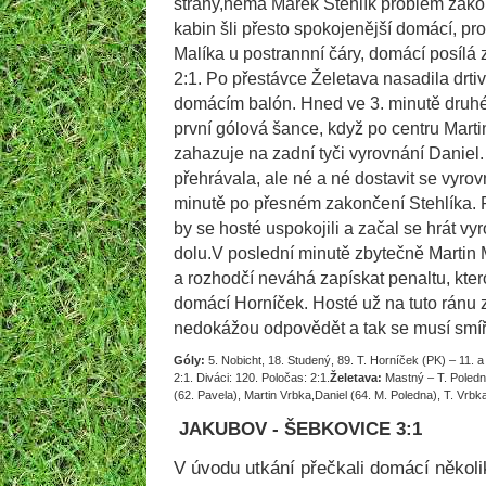
strany,nemá Marek Stehlík problém zakon
kabin šli přesto spokojenější domácí, pr
Malíka u postrannní čáry, domácí posílá
2:1. Po přestávce Želetava nasadila drti
domácím balón. Hned ve 3. minutě druh
první gólová šance, když po centru Mart
zahazuje na zadní tyči vyrovnání Daniel
přehrávala, ale né a né dostavit se vyrovn
minutě po přesném zakončení Stehlíka. 
by se hosté uspokojili a začal se hrát vy
dolu.V poslední minutě zbytečně Martin 
a rozhodčí neváhá zapískat penaltu, kt
domácí Horníček. Hosté už na tuto ránu 
nedokážou odpovědět a tak se musí smířit
Góly:
5. Nobicht, 18. Studený, 89. T. Horníček (PK) – 11. a
2:1. Diváci: 120. Poločas: 2:1.
Želetava:
Mastný – T. Poledn
(62. Pavela), Martin Vrbka,Daniel (64. M. Poledna), T. Vrbk
JAKUBOV - ŠEBKOVICE 3:1
V úvodu utkání přečkali domácí několi