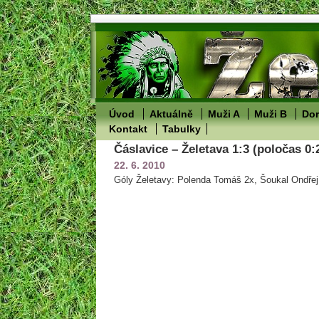
Úvod
Aktuálně
Muži A
Muži B
Dor
Kontakt
Tabulky
Čáslavice – Želetava 1:3 (poločas 0:
22. 6. 2010
Góly Želetavy: Polenda Tomáš 2x, Šoukal Ondřej