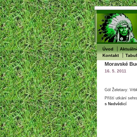
Úvod
Aktuáln
Kontakt
Tabu
Moravské Budě
16. 5. 2011
Gól Želetavy: Vr
Příští utkání sehr
s Nedvědicí