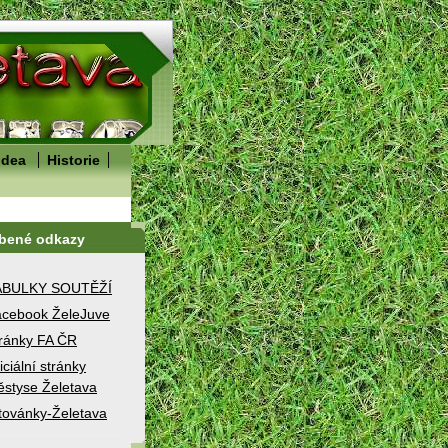
idea
Historie
íbené odkazy
ABULKY SOUTĚŽÍ
cebook ŽeleJuve
ránky FA ČR
iciální stránky
styse Želetava
továnky-Želetava