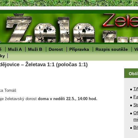
ě
Muži A
Muži B
Dorost
Přípravka
Rozpis soutěže
V
lky
jovice – Želetava 1:1 (poločas 1:1)
Obl
T
bka Tomáš
Fa
aje želetavský dorost
doma
v neděli 22.5., 14:00 hod.
St
Of
mě
Bí