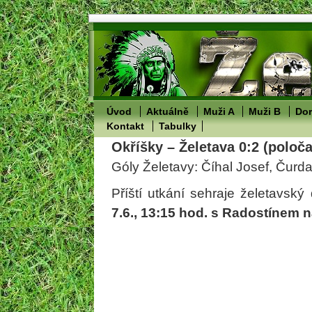
Úvod
Aktuálně
Muži A
Muži B
Dor
Kontakt
Tabulky
Okříšky – Želetava 0:2 (poloča
Góly Želetavy: Číhal Josef, Čurd
Příští utkání sehraje želetavský
7.6., 13:15 hod. s Radostínem 