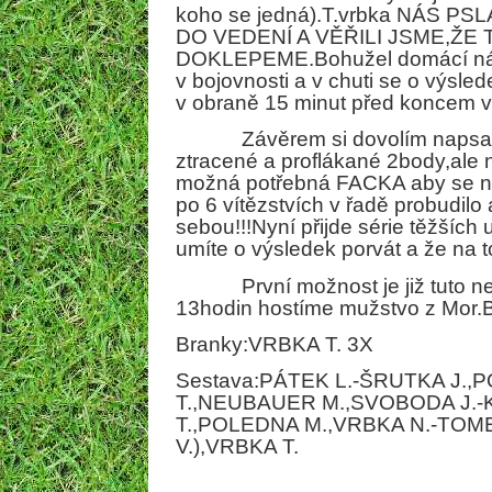
koho se jedná).T.vrbka NÁS P
DO VEDENÍ A VĚŘILI JSME,ŽE
DOKLEPEME.Bohužel domácí nás 
v bojovnosti a v chuti se o výsle
v obraně 15 minut před koncem vy
Závěrem si dovolím napsat,ž
ztracené a proflákané 2body,ale n
možná potřebná FACKA aby se n
po 6 vítězstvích v řadě probudilo
sebou!!!Nyní přijde série těžších
umíte o výsledek porvát a že na t
První možnost je již tuto ned
13hodin hostíme mužstvo z Mor
Branky:VRBKA T. 3X
Sestava:PÁTEK L.-ŠRUTKA J.,
T.,NEUBAUER M.,SVOBODA J.-
T.,POLEDNA M.,VRBKA N.-TOM
V.),VRBKA T.