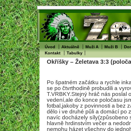
Úvod
Aktuálně
Muži A
Muži B
Dor
Kontakt
Tabulky
Okříšky – Želetava 3:3 (poloča
Po špatném začátku a rychle in
se po čtvrthodině probudili a vyr
T.VRBKY.Stejný hráč nás poslal o
vedení,ale do konce poločasu jsm
fotbal,jakoby z povinnosti a bez 
dělo i ve druhé půli a domácí po
navíc docházely síly(způsobeno 
hlavně hrdinstvím večer a nedod
nemohu házet všechny do jednoho