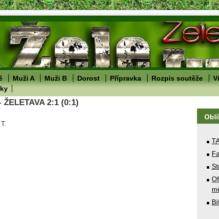
ě
Muži A
Muži B
Dorost
Přípravka
Rozpis soutěže
V
lky
 ŽELETAVA 2:1 (0:1)
Obl
T.
T
Fa
St
Of
mě
Bí