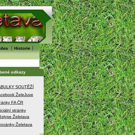
idea
Historie
íbené odkazy
ABULKY SOUTĚŽÍ
cebook ŽeleJuve
ránky FA ČR
iciální stránky
styse Želetava
továnky-Želetava