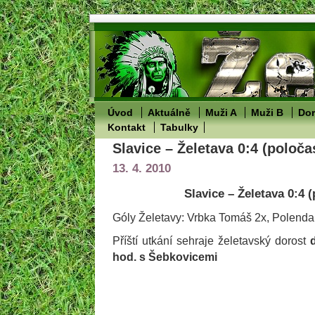
Úvod
Aktuálně
Muži A
Muži B
Dor
Kontakt
Tabulky
Slavice – Želetava 0:4 (poloča
13. 4. 2010
Slavice – Želetava 0:4 (
Góly Želetavy: Vrbka Tomáš 2x, Polend
Příští utkání sehraje želetavský dorost
hod. s Šebkovicemi