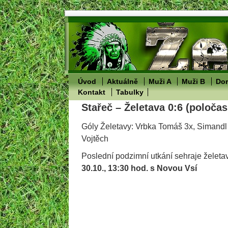
Úvod
Aktuálně
Muži A
Muži B
Dor
Kontakt
Tabulky
Stařeč – Želetava 0:6 (poločas
Góly Želetavy: Vrbka Tomáš 3x, Simandl
Vojtěch
Poslední podzimní utkání sehraje želeta
30.10., 13:30 hod. s Novou Vsí