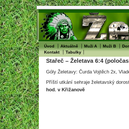
Úvod
Aktuálně
Muži A
Muži B
Dor
Kontakt
Tabulky
Stařeč – Želetava 6:4 (poločas
Góly Želetavy: Čurda Vojtěch 2x, Vlad
Příští utkání sehraje želetavský doros
hod. v Křižanově