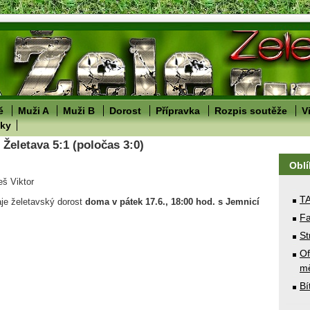
ě
Muži A
Muži B
Dorost
Přípravka
Rozpis soutěže
V
lky
 Želetava 5:1 (poločas 3:0)
Obl
eš Viktor
T
aje želetavský dorost
doma
v pátek 17.6., 18:00 hod. s Jemnicí
Fa
St
Of
mě
Bí