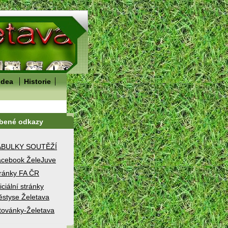
idea
Historie
íbené odkazy
ABULKY SOUTĚŽÍ
cebook ŽeleJuve
ránky FA ČR
iciální stránky
styse Želetava
továnky-Želetava