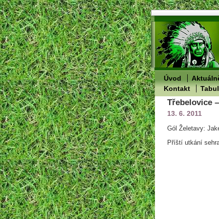
Úvod
Aktuáln
Kontakt
Tabu
Třebelovice –
13. 6. 2011
Gól Želetavy: Jak
Příští utkání sehr