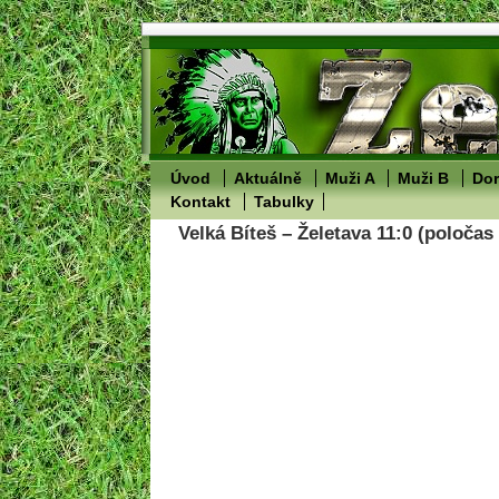
Úvod
Aktuálně
Muži A
Muži B
Dor
Kontakt
Tabulky
Velká Bíteš – Želetava 11:0 (poločas 