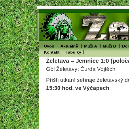
Úvod
Aktuálně
Muži A
Muži B
Dor
Kontakt
Tabulky
Želetava – Jemnice 1:0 (poloč
Gól Želetavy: Čurda Vojtěch
Příští utkání sehraje želetavský 
15:30 hod. ve Výčapech