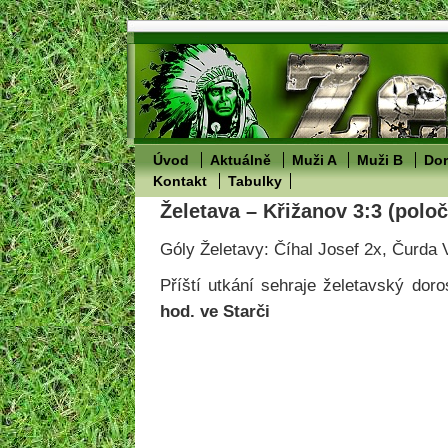
Úvod
Aktuálně
Muži A
Muži B
Dor
Kontakt
Tabulky
Želetava – Křižanov 3:3 (poloč
Góly Želetavy: Číhal Josef 2x, Čurda 
Příští utkání sehraje želetavský dor
hod. ve Starči