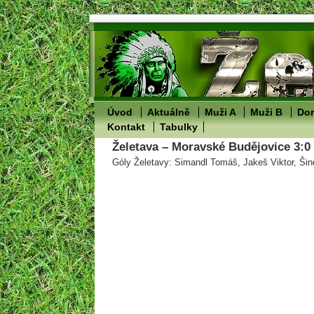
Úvod
Aktuálně
Muži A
Muži B
Dor
Kontakt
Tabulky
Želetava – Moravské Budějovice 3:0 
Góly Želetavy: Simandl Tomáš, Jakeš Viktor, Šin