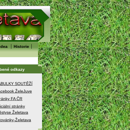
idea
Historie
íbené odkazy
ABULKY SOUTĚŽÍ
cebook ŽeleJuve
ránky FA ČR
iciální stránky
styse Želetava
továnky-Želetava