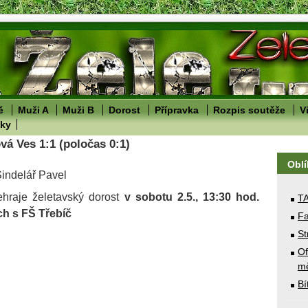
ě
Muži A
Muži B
Dorost
Přípravka
Rozpis soutěže
V
lky
vá Ves 1:1 (poločas 0:1)
Obl
Šindelář Pavel
sehraje želetavský dorost
v sobotu 2.5., 13:30 hod.
T
ch s FŠ Třebíč
Fa
St
Of
mě
Bí