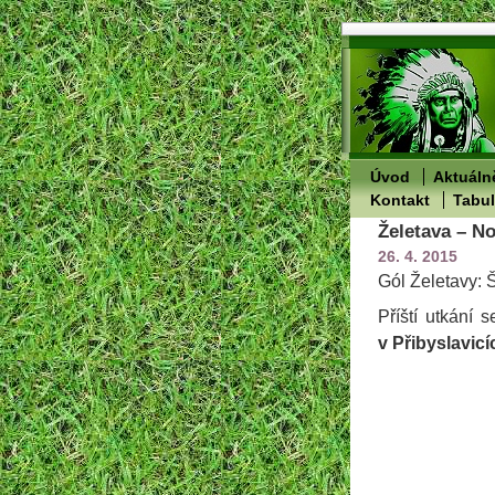
Úvod
Aktuáln
Kontakt
Tabu
Želetava – No
26. 4. 2015
Gól Želetavy: 
Příští utkání 
v Přibyslavicí