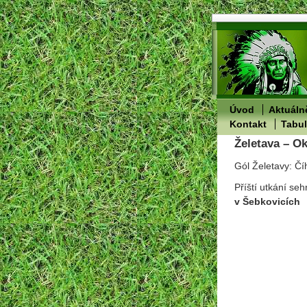
Úvod
Aktuáln
Kontakt
Tabu
Želetava – Ok
Gól Želetavy: Čí
Příští utkání se
v Šebkovicích