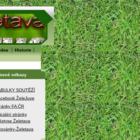
idea
Historie
íbené odkazy
ABULKY SOUTĚŽÍ
cebook ŽeleJuve
ránky FA ČR
iciální stránky
styse Želetava
továnky-Želetava