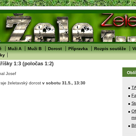
ě
Muži A
Muži B
Dorost
Přípravka
Rozpis soutěže
V
lky
říšky 1:3 (poločas 1:2)
Obl
hal Josef
hraje želetavský dorost
v sobotu 31.5., 13:30
T
Fa
St
Of
mě
Bí