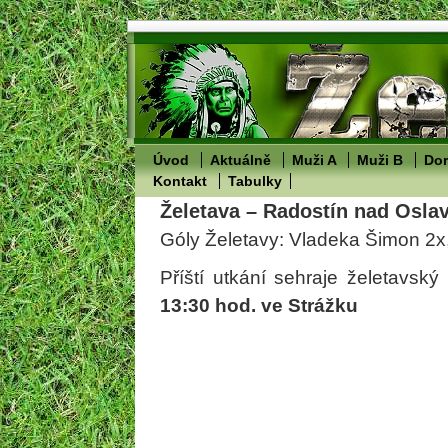
Úvod
Aktuálně
Muži A
Muži B
Dor
Kontakt
Tabulky
Želetava – Radostín nad Oslav
Góly Želetavy: Vladeka Šimon 2x
Příští utkání sehraje želetavský
13:30 hod. ve Strážku