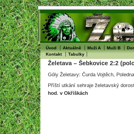
Úvod
Aktuálně
Muži A
Muži B
Dor
Kontakt
Tabulky
Želetava – Šebkovice 2:2 (pol
Góly Želetavy: Čurda Vojtěch, Poledn
Příští utkání sehraje želetavský doros
hod. v Okříškách