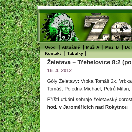
Úvod
Aktuálně
Muži A
Muži B
Dor
Kontakt
Tabulky
Želetava – Třebelovice 8:2 (po
16. 4. 2012
Góly Želetavy: Vrbka Tomáš 2x, Vrbka
Tomáš, Poledna Michael, Petrů Milan, 
Příští utkání sehraje želetavský doros
hod. v Jaroměřicích nad Rokytnou