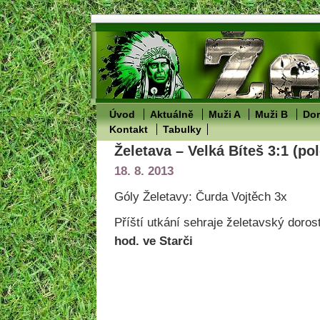
Úvod
Aktuálně
Muži A
Muži B
Dor
Kontakt
Tabulky
Želetava – Velká Bíteš 3:1 (po
18. 8. 2013
Góly Želetavy: Čurda Vojtěch 3x
Příští utkání sehraje želetavský doros
hod. ve Starči