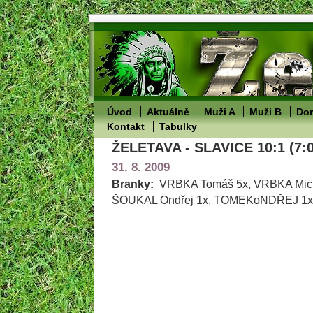
Úvod
Aktuálně
Muži A
Muži B
Dor
Kontakt
Tabulky
ŽELETAVA - SLAVICE 10:1 (7:0
31. 8. 2009
Branky:
VRBKA Tomáš 5x, VRBKA Micha
ŠOUKAL Ondřej 1x, TOMEKoNDŘEJ 1x