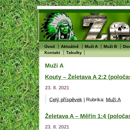
Úvod
Aktuálně
Muži A
Muži B
Dor
Kontakt
Tabulky
Muži A
Kouty – Želetava A 2:2 (poloča
23. 8. 2021
Celý příspěvek
|
Rubrika:
Muži A
Želetava A – Měřín 1:4 (poločas
23. 8. 2021