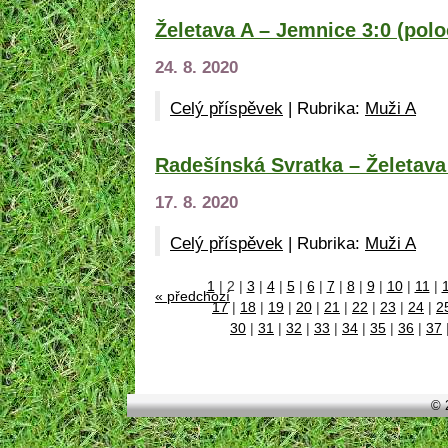
Želetava A – Jemnice 3:0 (polo
24. 8. 2020
Celý příspěvek
|
Rubrika:
Muži A
Radešínská Svratka – Želetava 
17. 8. 2020
Celý příspěvek
|
Rubrika:
Muži A
1
|
2
|
3
|
4
|
5
|
6
|
7
|
8
|
9
|
10
|
11
|
« předchozí
17
|
18
|
19
|
20
|
21
|
22
|
23
|
24
|
2
30
|
31
|
32
|
33
|
34
|
35
|
36
|
37
© 