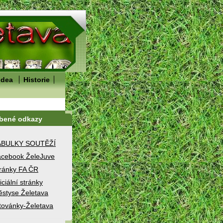
idea
Historie
íbené odkazy
ABULKY SOUTĚŽÍ
cebook ŽeleJuve
ránky FA ČR
iciální stránky
styse Želetava
továnky-Želetava