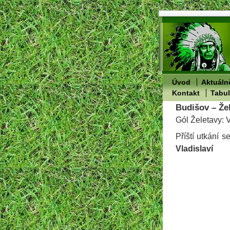
Úvod
Aktuáln
Kontakt
Tabu
Budišov – Žel
Gól Želetavy:
Příští utkání 
Vladislaví