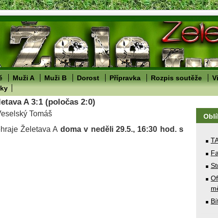
ě
Muži A
Muži B
Dorost
Přípravka
Rozpis soutěže
V
lky
etava A 3:1 (poločas 2:0)
 Veselský Tomáš
Obl
sehraje Želetava A
doma
v neděli 29.5., 16:30 hod. s
T
Fa
St
Of
mě
Bí