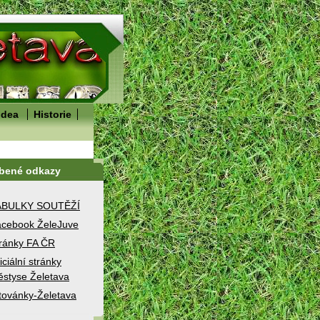
idea
Historie
íbené odkazy
ABULKY SOUTĚŽÍ
cebook ŽeleJuve
ránky FA ČR
iciální stránky
styse Želetava
továnky-Želetava