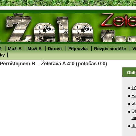
ě
Muži A
Muži B
Dorost
Přípravka
Rozpis soutěže
V
lky
Pernštejnem B – Želetava A 4:0 (poločas 0:0)
Obl
T
Fa
St
Of
mě
Bí