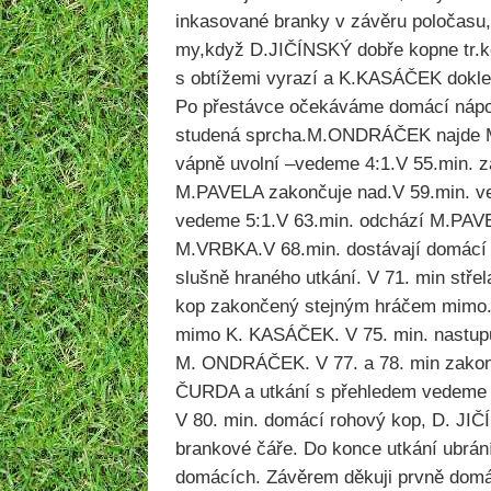
inkasované branky v závěru poločasu
my,když D.JIČÍNSKÝ dobře kopne tr.
s obtížemi vyrazí a K.KASÁČEK dokle
Po přestávce očekáváme domácí nápor,
studená sprcha.M.ONDRÁČEK najde 
vápně uvolní –vedeme 4:1.V 55.min. 
M.PAVELA zakončuje nad.V 59.min. v
vedeme 5:1.V 63.min. odchází M.PAVE
M.VRBKA.V 68.min. dostávají domácí j
slušně hraného utkání. V 71. min stř
kop zakončený stejným hráčem mimo. 
mimo K. KASÁČEK. V 75. min. nastup
M. ONDRÁČEK. V 77. a 78. min zakon
ČURDA a utkání s přehledem vedeme 
V 80. min. domácí rohový kop, D. JIČ
brankové čáře. Do konce utkání ubrán
domácích. Závěrem děkuji prvně domá