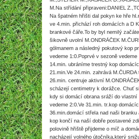
M.Na střídání připraveni:DANIEL Z
Na špatném hřišti dal pokyn ke hře hl
ve 4.min. přichází roh domácích a D
brankové čáře.To by byl nemilý začáte
šikovně uvolní M.ONDRÁČEK M.ČURD
gólmanem a následný pokutový kop p
vedeme 1:0.Poprvé v sezoně vedeme na
14.min. ubráníme trestný kop domácíc
21.min.Ve 24.min. zahrává M.ČURDA 
26.min. centruje aktivní M.ONDRÁČEK
scházejí centimetry k dorážce. Chuť s
kdy si domácí obrana sráží do vlastn
vedeme 2:0.Ve 31.min. tr.kop domácíc
36.min.domácí střela nad naši branku 
kop končí na naší dobře postavené zd
polovině hřiště přijdeme o míč a do
nacházejí volného útočníka,který sniž