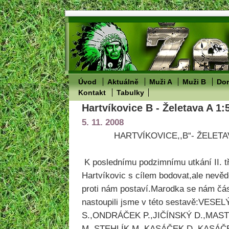
Úvod
Aktuálně
Muži A
Muži B
Dor
Kontakt
Tabulky
Hartvíkovice B - Želetava A 1:
5. 11. 2008
HARTVÍKOVICE,,B“- ŽELETAVA,
K poslednímu podzimnímu utkání II. tř
Hartvíkovic s cílem bodovat,ale nevě
proti nám postaví.Marodka se nám čás
nastoupili jsme v této sestavě:VES
S.,ONDRÁČEK P.,JIČÍNSKÝ D.,MAS
M.,STEHLÍK M.,KASÁČEK D.,KASÁČ