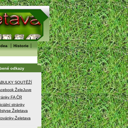
idea
Historie
íbené odkazy
ABULKY SOUTĚŽÍ
cebook ŽeleJuve
ránky FA ČR
iciální stránky
styse Želetava
továnky-Želetava