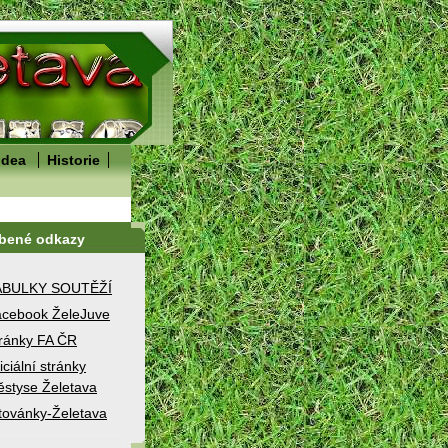
idea
Historie
íbené odkazy
ABULKY SOUTĚŽÍ
cebook ŽeleJuve
ránky FA ČR
iciální stránky
styse Želetava
továnky-Želetava