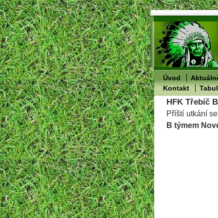
Úvod
Aktuáln
Kontakt
Tabu
HFK Třebíč B 
Příští utkání 
B týmem Nové