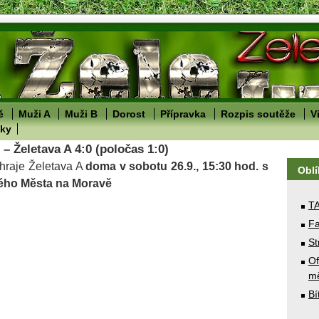
ě
Muži A
Muži B
Dorost
Přípravka
Rozpis soutěže
V
lky
– Želetava A 4:0 (poločas 1:0)
sehraje Želetava A
doma
v sobotu 26.9., 15:30 hod. s
Obl
ho Města na Moravě
T
Fa
St
Of
mě
Bí