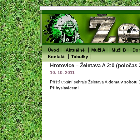
Úvod
Aktuálně
Muži A
Muži B
Dor
Kontakt
Tabulky
Hrotovice – Želetava A 2:0 (poločas 
10. 10. 2011
Příští utkání sehraje Želetava A
doma
v sobotu 1
Přibyslavicemi