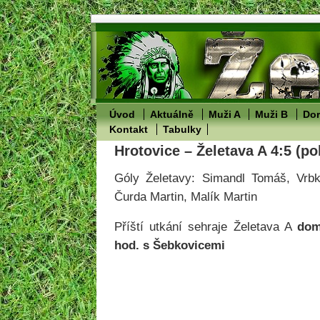
Úvod
Aktuálně
Muži A
Muži B
Dor
Kontakt
Tabulky
Hrotovice – Želetava A 4:5 (po
Góly Želetavy: Simandl Tomáš, Vrbk
Čurda Martin, Malík Martin
Příští utkání sehraje Želetava A
dom
hod. s Šebkovicemi