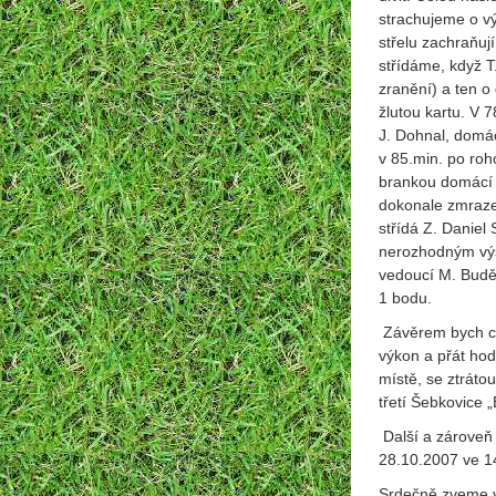
strachujeme o v
střelu zachraňuj
střídáme, když T
zranění) a ten o
žlutou kartu. V 7
J. Dohnal, domác
v 85.min. po ro
brankou domácí h
dokonale zmraze
střídá Z. Daniel
nerozhodným výs
vedoucí M. Buděj
1 bodu.
Závěrem bych c
výkon a přát ho
místě, se ztrát
třetí Šebkovice „
Další a zároveň
28.10.2007 ve 1
Srdečně zveme v