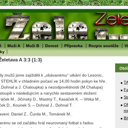
ě
Muži A
Muži B
Dorost
Přípravka
Rozpis soutěže
V
lky
Želetava A 3:3 (1:3)
Obl
třídy mužů jsme zajížděli k „obávanému“ utkání do Lesonic,
í STEHLÍK
v chladném počasí ve 14,00 hodin pokyn ke hře.
T
.Dohnal a J. Chaloupka) a nezodpovědnosti (M.Chalupa)
Fa
stoupili v následujícím a narychlo sestaveném složení:
St
áček M., Jičínský D., Mastný T., Kasáček K. – Vrbka M.,
Of
ček D., Kounek S. – Dohnal J., Dohnal T.
mě
raveni: Daniel Z., Čurda M., Tománek M..
Bí
terénu se od začátku hrál neurovnaný fotbal s řadou