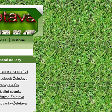
idea
Historie
íbené odkazy
ABULKY SOUTĚŽÍ
cebook ŽeleJuve
ránky FA ČR
iciální stránky
styse Želetava
továnky-Želetava