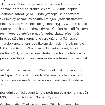
ýsledek a
v 63.min. se pokusíme znovu udeřit, ale naši
í domácí obránci na brankové čáře! V 68.min. poprvé
. dohnala nahrazuje M. Čurda (vracející se po těžkém
 dvě minuty později za špatné ustrojení (řetízek) dostává
8.min. v šanci M. Stehlík, ale golman kryje,
v 81.min. šance
í obrana opět s problémy odvrací. Co čert nechtěl (ani my)
hovém
kopu domácích a nepřehledné situaci před naší
ráč se štěstím skoruje a je vyrovnáno na 3:3. Jsme
ni a do konce utkání pod tlakem domácích. V 86. minutě
 S. Kounka. Rozhodčí nastavuje l minutu utkání, končí
ledkem 3:3, což je pro nás ztráta dvou bodů v tabulce na
ovice, ale díky kombinované sestavě a terénu možná i zisk
htěl všem želetavským hráčům poděkovat za odvedený
dně úspěchů
v dalších kolech. Zůstáváme v tabulce na 2.
ou 5 bodů na vedení M. Budějovice a náskokem 1 bodu na
B“.
 poslední domácí utkání tohoto podzimu sehrajeme v neděli
4,30 hod. s mužstvem z Nových Syrovic.
šechny naše příznivce, aby
nás přišli , letos naposledy