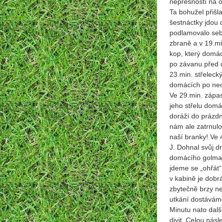
nepřesností na 
Ta bohužel přišl
šestnáctky jdou 
podlamovalo seb
zbraně a v 19.mi
kop, který domácí
po závanu před 
23.min. střeleck
domácích po neod
Ve 29.min. zápas
jeho střelu domá
doráží do prázdn
nám ale zatrnul
naší branky! Ve 
J. Dohnal svůj d
domácího golman
jdeme se „ohřát“
v kabině je dobr
zbytečně
brzy ne
utkání dostávám
Minutu nato dal
divit. Celou nás