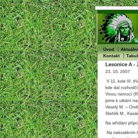
Úvod
Aktuáln
Kontakt
Tabu
Lesonice A - 
23. 10. 2007
V 11. kole III. 
kde dal rozhodč
Vinou nemocí (R
jsme
k utkání na
Veselý M. – Ondr
Stehlík M., Kasá
Na střídání přip
Na nekvalitním 