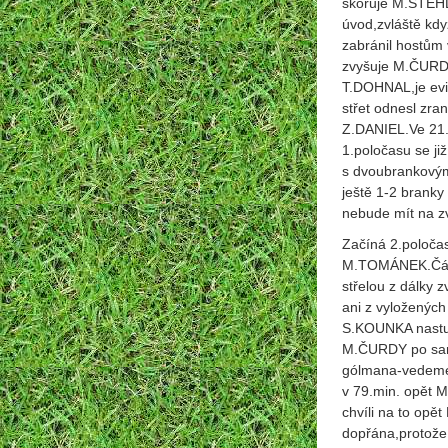
skóruje M.STEHL
úvod,zvláště kd
zabránil hostům 
zvyšuje M.ČURDA 
T.DOHNAL,je evi
střet odnesl zra
Z.DANIEL.Ve 21.
1.poločasu se ji
s dvoubrankovým
ještě 1-2 branky 
nebude mít na zvr
Začíná 2.poločas
M.TOMÁNEK.Část
střelou z dálky 
ani z vyložených
S.KOUNKA nastu
M.ČURDY po samo
gólmana-vedeme j
v 79.min. opět 
chvíli na to opě
dopřána,protože 