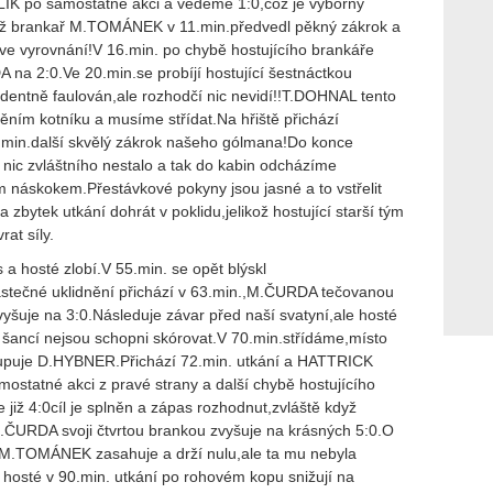
ÍK po samostatné akci a vedeme 1:0,což je výborný
yž brankař M.TOMÁNEK v 11.min.předvedl pěkný zákrok a
ve vyrovnání!V 16.min. po chybě hostujícího brankáře
na 2:0.Ve 20.min.se probíjí hostující šestnáctkou
dentně faulován,ale rozhodčí nic nevidí!!T.DOHNAL tento
něním kotníku a musíme střídat.Na hřiště přichází
min.další skvělý zákrok našeho gólmana!Do konce
ž nic zvláštního nestalo a tak do kabin odcházíme
 náskokem.Přestávkové pokyny jsou jasné a to vstřelit
a zbytek utkání dohrát v poklidu,jelikož hostující starší tým
at síly.
 a hosté zlobí.V 55.min. se opět blýskl
ečné uklidnění přichází v 63.min.,M.ČURDA tečovanou
zvyšuje na 3:0.Následuje závar před naší svatyní,ale hosté
 šancí nejsou schopni skórovat.V 70.min.střídáme,místo
puje D.HYBNER.Přichází 72.min. utkání a HATTRICK
statné akci z pravé strany a další chybě hostujícího
iž 4:0cíl je splněn a zápas rozhodnut,zvláště když
M.ČURDA svoji čtvrtou brankou zvyšuje na krásných 5:0.O
t M.TOMÁNEK zasahuje a drží nulu,ale ta mu nebyla
hosté v 90.min. utkání po rohovém kopu snižují na