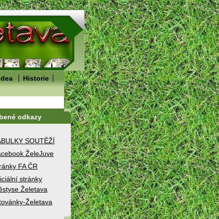
idea
Historie
íbené odkazy
ABULKY SOUTĚŽÍ
cebook ŽeleJuve
ránky FA ČR
iciální stránky
styse Želetava
továnky-Želetava