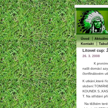
Úvod
Aktuáln
Kontakt
Tabu
Litovel cup: 
26. 3. 2008
K prvnímu
našli domácí azy
čtvrtfinálovém u
K utkání,které ř
složení:TOMÁN
KOUNEK S.,KAS
T. Na střídání 
Na těžkém terén