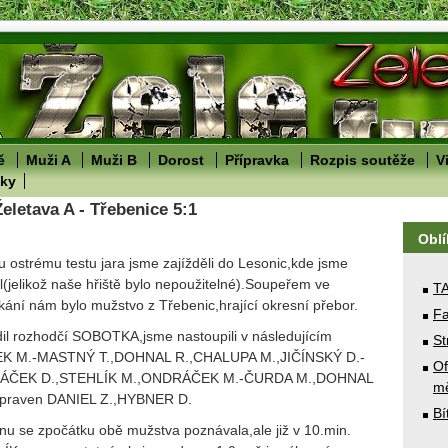
ě
Muži A
Muži B
Dorost
Přípravka
Rozpis soutěže
V
lky
Želetava A - Třebenice 5:1
Obl
 ostrému testu jara jsme zajížděli do Lesonic,kde jsme
l(jelikož naše hřiště bylo nepoužitelné).Soupeřem ve
T
tkání nám bylo mužstvo z Třebenic,hrající okresní přebor.
Fa
ídil rozhodčí SOBOTKA,jsme nastoupili v následujícím
St
EK M.-MASTNÝ T.,DOHNAL R.,CHALUPA M.,JIČÍNSKÝ D.-
Of
ÁČEK D.,STEHLÍK M.,ONDRÁČEK M.-ČURDA M.,DOHNAL
mě
připraven DANIEL Z.,HYBNER D.
Bí
u se zpočátku obě mužstva poznávala,ale již v 10.min.