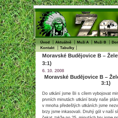
Úvod
Aktuálně
Muži A
Muži B
Dor
Kontakt
Tabulky
Moravské Budějovice B – Žele
3:1)
6. 10. 2008
Moravské Budějovice B – Žele
3:1)
Do utkání jsme šli s cílem vybojovat m
prvních minutách utkání braly naše plán
v mnoha předešlých utkáních jsme nezvl
brzy jsme inkasovali. Druhý gól v naší 
čekat, takže po 25. minutách hry jsme p