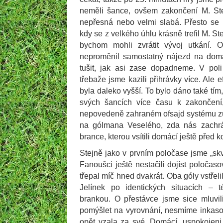
neměli šance, ovšem zakončení M. St
nepřesná nebo velmi slabá. Přesto se n
kdy se z velkého úhlu krásně trefil M. Ste
bychom mohli zvrátit vývoj utkání.
neproměnil samostatný nájezd na dom
tušit, jak asi zase dopadneme. V pol
třebaže jsme kazili přihrávky více. Ale e
byla daleko vyšší. To bylo dáno také tím,
svých šancích více času k zakončení
nepovedeně zahraném ofsajd systému zůs
na gólmana Veselého, zda nás zachrán
brance, kterou vsítili domácí ještě před 
Stejně jako v prvním poločase jsme „skv
Fanoušci ještě nestačili dojíst poločaso
třepal míč hned dvakrát. Oba góly vstřeli
Jelínek po identických situacích –
brankou. O přestávce jsme sice mluvi
pomýšlet na vyrovnání, nesmíme inkaso
opět vzala za své. Domácí, uspokojen