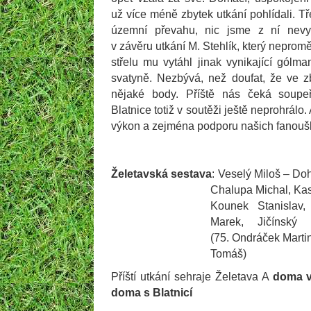
už více méně zbytek utkání pohlídali. T
územní převahu, nic jsme z ní nevytě
v závěru utkání M. Stehlík, který neprom
střelu mu vytáhl jinak vynikající gól
svatyně. Nezbývá, než doufat, že ve 
nějaké body. Příště nás čeká soupeř
Blatnice totiž v soutěži ještě neprohrálo
výkon a zejména podporu našich fanouš
Želetavská sestava
: Veselý Miloš – Do
Chalupa Michal, Kas
Kounek Stanislav,
Marek, Jičínský
(75. Ondráček Martin
Tomáš)
Příští utkání sehraje Želetava A
doma
doma s Blatnicí