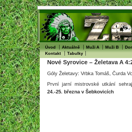
Úvod
Aktuálně
Muži A
Muži B
Dor
Kontakt
Tabulky
Nové Syrovice – Želetava A 4:
Góly Želetavy: Vrbka Tomáš, Čurda Vo
První jarní mistrovské utkání sehr
24.-25. března v Šebkovicích