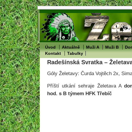
Úvod
Aktuálně
Muži A
Muži B
Dor
Kontakt
Tabulky
Radešínská Svratka – Želetava
Góly Želetavy: Čurda Vojtěch 2x, Sim
Příští utkání sehraje Želetava A
dom
hod. s B týmem HFK Třebíč