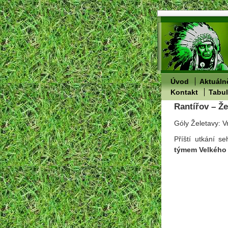
Úvod
Aktuáln
Kontakt
Tabu
Rantířov – Že
Góly Želetavy: V
Příští utkání s
týmem Velkého 