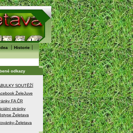
idea
Historie
íbené odkazy
ABULKY SOUTĚŽÍ
cebook ŽeleJuve
ránky FA ČR
iciální stránky
styse Želetava
továnky-Želetava