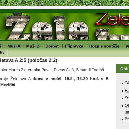
ě
Muži A
Muži B
Dorost
Přípravka
Rozpis soutěže
V
lky
letava A 2:5 (poločas 2:2)
Obl
rbka Martin 2x, Vranka Pavel, Pacas Aleš, Simandl Tomáš
ehraje Želetava A
doma
v neděli 19.5., 16:30 hod. s B
T
Meziříčí
Fa
St
Of
mě
Bí