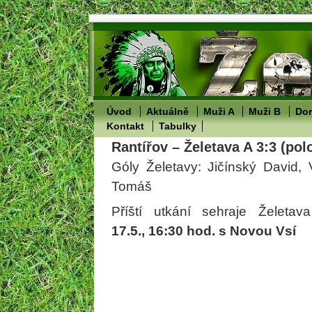
Úvod
Aktuálně
Muži A
Muži B
Dor
Kontakt
Tabulky
Rantířov – Želetava A 3:3 (pol
Góly Želetavy: Jičínský David, 
Tomáš
Příští utkání sehraje Želet
17.5., 16:30 hod. s Novou Vsí