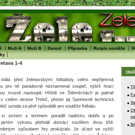
ě
Muži A
Muži B
Dorost
Přípravka
Rozpis soutěže
V
lky
etava 1-4
Obl
stála před želetavskými fotbalisty velmi nepříjemná
ou pro ně paradoxně neznamenal soupeř, nýbrž hrací
T
rou museli nastoupit. Hřiště ve Štěměchách je patrně
Fa
y v celém okrese Třebíč, přesto jej Sportovně technická
St
íč uznala za plně způsobilé pro soutěže fotbalu.
Of
té si ovšem s terénem poradili nadmíru dobře a po
mě
m jarním výkonu přehráli domácí rozdílem dvou tříd.
Bí
edeným způsobem hry prokázalo, že účast ve vyšší