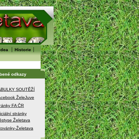
idea
Historie
íbené odkazy
ABULKY SOUTĚŽÍ
cebook ŽeleJuve
ránky FA ČR
iciální stránky
styse Želetava
továnky-Želetava