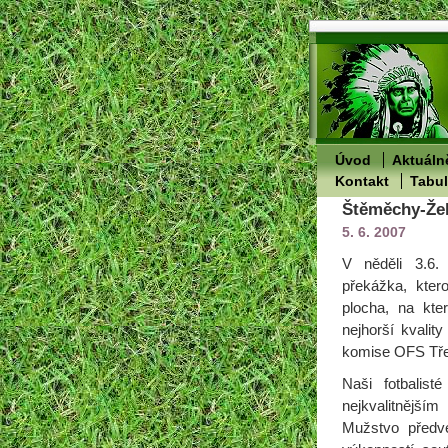
Úvod
Aktuáln
Kontakt
Tabu
Štěměchy-Žel
5. 6. 2007
V něděli 3.6. 
překážka, kter
plocha, na kte
nejhorší kvalit
komise OFS Třeb
Naši fotbalis
nejkvalitnější
Mužstvo předv