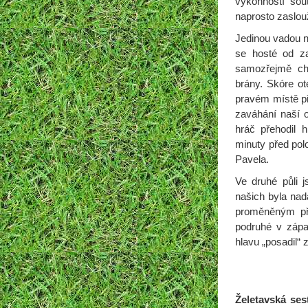
výkonností sout
naprosto zaslou
Jedinou vadou na
se hosté od za
samozřejmě chy
brány. Skóre ot
pravém místě př
zaváhání naší o
hráč přehodil 
minuty před pol
Pavela.
Ve druhé půli j
našich byla nadá
proměněným př
podruhé v zápa
hlavu „posadil“
Želetavská ses