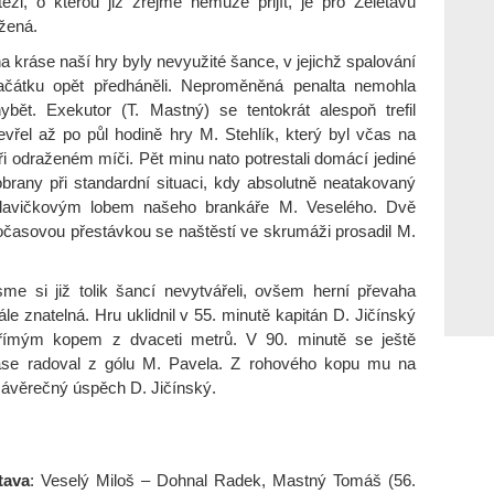
ěži, o kterou již zřejmě nemůže přijít, je pro Želetavu
žená.
 kráse naší hry byly nevyužité šance, v jejichž spalování
čátku opět předháněli. Neproměněná penalta nemohla
bět. Exekutor (T. Mastný) se tentokrát alespoň trefil
evřel až po půl hodině hry M. Stehlík, který byl včas na
i odraženém míči. Pět minu nato potrestali domácí jediné
brany při standardní situaci, kdy absolutně neatakovaný
hlavičkovým lobem našeho brankáře M. Veselého. Dvě
očasovou přestávkou se naštěstí ve skrumáži prosadil M.
sme si již tolik šancí nevytvářeli, ovšem herní převaha
le znatelná. Hru uklidnil v 55. minutě kapitán D. Jičínský
ímým kopem z dvaceti metrů. V 90. minutě se ještě
se radoval z gólu M. Pavela. Z rohového kopu mu na
 závěrečný úspěch D. Jičínský.
tava
: Veselý Miloš – Dohnal Radek, Mastný Tomáš (56.