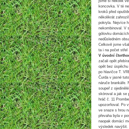
jsme si několik ve
koncovka. V té n
kroků před opuště
několikrát zahrozi
pokryla. Nejvíce h
nekombinoval. V 
gólovku domácích
nedůsledném obsaz
Celkově jsme však
ta i na počet stře
V úvodní čtvrtho
začali opět přebí
opět bez úspěchu 
po hlavičce T. VR
Čurda v jasné tut
náruče brankáře. 
soupeř z ojediněl
skóroval a jak se 
hráč č. 11 Prombe
upozorňoval. Po vý
ve snaze s hrou na
převaha byla v po
naopak domácí moh
výsledek navýšit. 