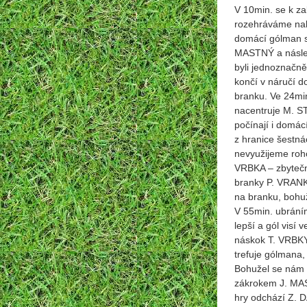
V 10min. se k z
rozehráváme nak
domácí gólman s
MASTNÝ a násled
byli jednoznačn
končí v náručí 
branku. Ve 24mi
nacentruje M. S
počínají i domá
z hranice šestná
nevyužijeme roho
VRBKA – zbytečn
branky P. VRANK
na branku, bohuž
V 55min. ubráním
lepší a gól visí
náskok T. VRBKY
trefuje gólmana,
Bohužel se nám g
zákrokem J. MAST
hry odchází Z. 