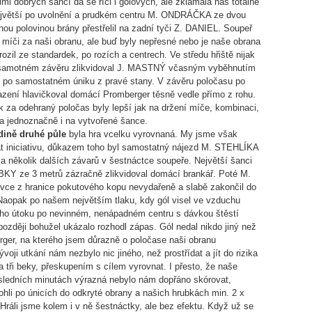
lmi dobrých šancí dá se říci i gólových, ale zklamala nás totálně
ejvětší po uvolnění a prudkém centru M. ONDRÁČKA ze dvou
nou polovinou brány přestřelil na zadní tyči Z. DANIEL. Soupeř
l míči za naši obranu, ale buď byly nepřesné nebo je naše obrana
rozil ze standardek, po rozích a centrech. Ve středu hřiště nijak
samotném závěru zlikvidoval J. MASTNÝ včasným vyběhnutím
 po samostatném úniku z pravé stany. V závěru poločasu po
ení hlavičkoval domácí Promberger těsně vedle přímo z rohu.
 za odehraný poločas byly lepší jak na držení míče, kombinaci,
l a jednoznačně i na vytvořené šance.
dině druhé půle
byla hra vcelku vyrovnaná. My jsme však
rat iniciativu, důkazem toho byl samostatný nájezd M. STEHLÍKA
a několik dalších závarů v šestnáctce soupeře. Největší šanci
BKY ze 3 metrů zázračně zlikvidoval domácí brankář. Poté M.
ovce z hranice pokutového kopu nevydařeně a slabě zakončil do
Naopak po našem největším tlaku, kdy gól visel ve vzduchu
ého útoku po nevinném, nenápadném centru s dávkou štěstí
později bohužel ukázalo rozhodl zápas. Gól nedal nikdo jiný než
rger, na kterého jsem důrazně o poločase naši obranu
voji utkání nám nezbylo nic jiného, než prostřídat a jít do rizika
 tři beky, přeskupením s cílem vyrovnat. I přesto, že naše
sledních minutách výrazná nebylo nám dopřáno skórovat,
li po únicích do odkryté obrany a našich hrubkách min. 2 x
Hráli jsme kolem i v ně šestnáctky, ale bez efektu. Když už se