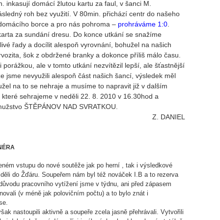
 inkasují domácí žlutou kartu za faul, v šanci M.
edný roh bez využití. V 80min. přichází centr do našeho
 domácího borce a pro nás pohroma –
prohráváme 1:0
.
karta za sundání dresu. Do konce utkání se snažíme
livé řady a docílit alespoň vyrovnání, bohužel na našich
vozita, šok z obdržené branky a dokonce příliš málo času.
 porážkou, ale v tomto utkání nezvítězil lepší, ale šťastnější
e jsme nevyužili alespoň část našich šancí, výsledek měl
žel na to se nehraje a musíme to napravit již v dalším
které sehrajeme v neděli 22. 8. 2010 v 16.30hod a
 mužstvo ŠTĚPÁNOV NAD SVRATKOU.
Z. DANIEL
NÉRA
ném vstupu do nové soutěže jak po herní , tak i výsledkové
žděli do Žďáru. Soupeřem nám byl též nováček I.B a to rezerva
 důvodu pracovního vytížení jsme v týdnu, ani před zápasem
ovali (v méně jak polovičním počtu) a to bylo znát i
se.
ak nastoupili aktivně a soupeře zcela jasně přehrávali. Vytvořili