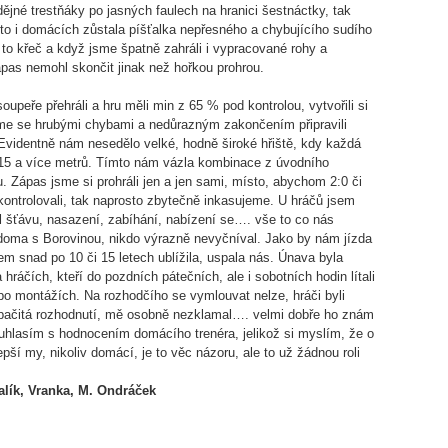
ějné trestňáky po jasných faulech na hranici šestnáctky, tak
to i domácích zůstala píšťalka nepřesného a chybujícího sudího
to křeč a když jsme špatně zahráli i vypracované rohy a
ápas nemohl skončit jinak než hořkou prohrou.
soupeře přehráli a hru měli min z 65 % pod kontrolou, vytvořili si
sme se hrubými chybami a nedůrazným zakončením připravili
Evidentně nám nesedělo velké, hodně široké hřiště, kdy každá
 15 a více metrů. Tímto nám vázla kombinace z úvodního
 Zápas jsme si prohráli jen a jen sami, místo, abychom 2:0 či
 kontrolovali, tak naprosto zbytečně inkasujeme. U hráčů jsem
al šťávu, nasazení, zabíhání, nabízení se…. vše to co nás
doma s Borovinou, nikdo výrazně nevyčníval. Jako by nám jízda
m snad po 10 či 15 letech ublížila, uspala nás. Únava byla
a hráčích, kteří do pozdních pátečních, ale i sobotních hodin lítali
 po montážích. Na rozhodčího se vymlouvat nelze, hráči byli
pačitá rozhodnutí, mě osobně nezklamal…. velmi dobře ho znám
hlasím s hodnocením domácího trenéra, jelikož si myslím, že o
epší my, nikoliv domácí, je to věc názoru, ale to už žádnou roli
Malík, Vranka, M. Ondráček