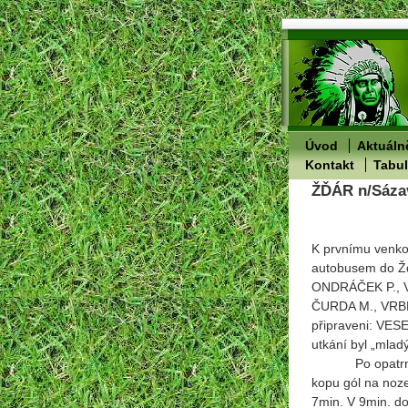
Úvod
Aktuáln
Kontakt
Tabu
ŽĎÁR n/Sázav
K prvnímu venkov
autobusem do Žď
ONDRÁČEK P., V
ČURDA M., VRBKA
připraveni: VE
utkání byl „mlad
Po opatrném za
kopu gól na noze
7min. V 9min. do