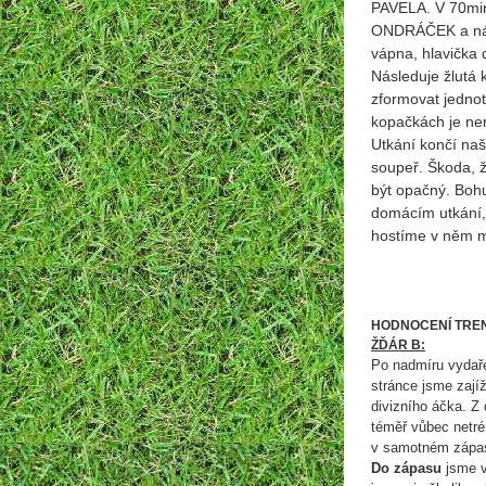
PAVELA. V 70min.
ONDRÁČEK a násl
vápna, hlavička
Následuje žlutá 
zformovat jednot
kopačkách je ner
Utkání končí naši
soupeř. Škoda, ž
být opačný. Bohu
domácím utkání, 
hostíme v něm
HODNOCENÍ TRE
ŽĎÁR B:
Po nadmíru vydaře
stránce jsme zají
divizního áčka. Z
téměř vůbec netrén
v samotném zápa
Do zápasu
jsme vš