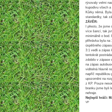
rýsovaly velmi nad
kupodivu všech a 
Kůrky němá. Byla 
standardky, tak z
ZÁVĚR:
I přesto, že jsme 
více šancí, tak j
minimálně o bod. 
přihrávka byla na
úspěšného zápasu.
3:1 vedli a zápas
tentokrát postrád
zdobilo v zápase 
na zápas autobuse
viditelná hlavně n
napříč republikou
upozorněni na roz
z KP. Pouze nesou
branku jsme byli l
nehraje.
Nejlepší hráči: 
VP