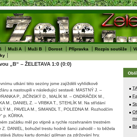
ě
Muži A
Muži B
Dorost
Přípravka
Rozpis soutěže
V
lky
ou „B“ – ŽELETAVA 1:0 (0:0)
Obl
nímu utkání této sezóny jsme zajížděli vyhlídkově
T
áru a nastoupili v následující sestavě: MASTNÝ J. –
Fa
RANKA P., JIČÍNSKÝ D., MALÍK M. – ONDRÁČEK M.,
 M., DANIEL Z. – VRBKA T., STEHLÍK M. Na střídání
St
SELÝ M., PAVELA M., SIMANDL T., POLEDNA M. Rozhodčím
Of
ý“ p. KŮRKA.
mě
čátku měl po vtipně a rychle rozehraném trestném
Bí
 Z. DANIEL, bohužel trestu hodně šanci zahodil – to běžela
stává žlutou kartu domácí gólman za zdržování hry.