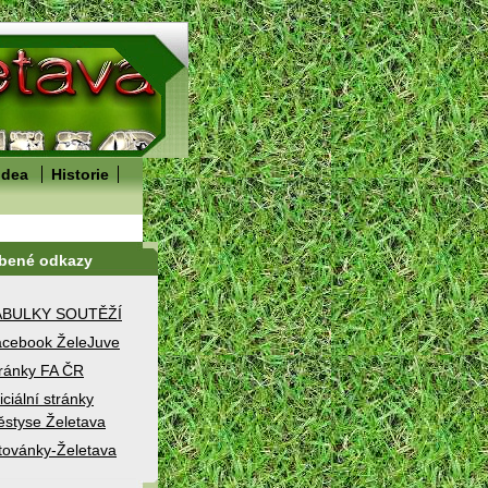
idea
Historie
íbené odkazy
ABULKY SOUTĚŽÍ
cebook ŽeleJuve
ránky FA ČR
iciální stránky
styse Želetava
továnky-Želetava