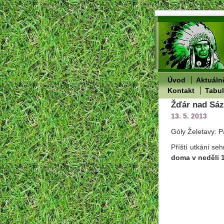
Úvod
Aktuáln
Kontakt
Tabu
Žďár nad Sáza
13. 5. 2013
Góly Želetavy: P
Příští utkání se
doma
v neděli 