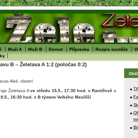
ě
Muži A
Muži B
Dorost
Přípravka
Rozpis soutěže
V
lky
vu B – Želetava A 1:2 (poločas 0:2)
Obl
acas Aleš, vlastní
T
hraje Želetava A
ve středu 15.5., 17:30 hod. v Rantířově
a
Fa
19.5., 16:30 hod. s B týmem Velkého Meziříčí
St
Of
mě
Bí