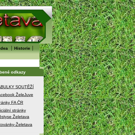
idea
Historie
íbené odkazy
ABULKY SOUTĚŽÍ
cebook ŽeleJuve
ránky FA ČR
iciální stránky
styse Želetava
továnky-Želetava