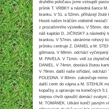
druhého poločasu jsme vstoupili pasiv
průnik T. VRBKY a následná šance 
branku. V 51. a 52min. přiházejí žluté 
Hosté našim hráčům viditelně nestačí 
z prozatímního výsledku. V 55min. dost
náš kapitán D. JIČÍNSKÝ a následný t
brankou. V 57min. ubráníme rohový ko
průniku centruje Z. DANIEL a M. STEHL
gólmana. V 68min. odchází vyčerpan
M. PAVELA. V 71min. vidí za zbytečné 
DANIEL. V 74min. dostává žlutou kart
V 79min. další naše střídání, odchází
POLEDNA. V 80min. zakončuje mimo 
další centr do vápna a M. STEHLÍK má
kopačky a upravuje na konečných 5:1 
stejnou chvíli opouští domácí svatyn
M. TOMÁNEK. Utkání končí jasným vít