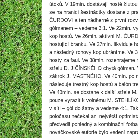
útoků. V 19min. dostávají hosté žlutou
se na hranici šestnáctky dostane z pr
ČURDOVI a ten nádherně z první rozvln
gólmanem – vedeme 3:1. Ve 22min. vy
kop hostů. Ve 26min. aktivní M. ČUR
hostující branku. Ve 27min. likviduje 
a následný rohový kop ubráníme. Ve 35
hosty za faul. Ve 38min. rozehrajeme 
střelu D. JIČÍNSKÉHO chytá gólman. V
zákrok J. MASTNÉHO. Ve 40min. po 
následuje trestný kop hostů a balón tr
Ve 43min. se dostane k další střele 
pouze vyrazit k volnému M. STEHLÍKO
v síti – gól do šatny a vedeme 4:1. Ta
poločasu nečekal ani největší optimist
předvedli pohledný a kombinační fotbal
nováčkovské euforie bylo vedení napr