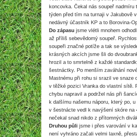
koncovka. Čekal nás soupeř nadmíru tě
týden před tím na turnaji v Jakubově v
nedávný účastník KP a to Borovina-Op
Do zápasu
jsme vlétli mnohem odhodla
až příliš sebevědomý soupeř. Rychlos
soupeři značné potíže a tak se výsled
krásných akcích jsme šli do dvoubran
hrozil a to smrtelně z každé standard
šestnáctky. Po menším zaváhání nové 
Mastnému při rohu si srazil ve snaze 
v těžké pozici Vranka do vlastní sítě. 
chybu napravil a podržel nás při šancí
k dalšímu našemu náporu, který po, 
v šestnácte vedl k navýšení skóre na 
nečekal snad nikdo z přítomných divák
Druhou půli
jsme i přes varování v ka
není vyhráno začali velmi laxně, přest