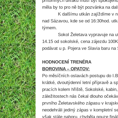
přítomných diváků musí být spokojeno
měla by to pro ně být pozvánka na dalš
K dalšímu utkán zajíždíme v nedě
nad Sázavou, kde se od 16:30hod. ut
týmem.
Sokol Želetava vypravuje na utká
14.15 od sokolské, cena zájezdu 100K
podávat u p. Pojera ve Slavia baru na
HODNOCENÍ TRENÉRA
BOROVINA – OPATOV:
Po měsíčních oslavách postupu do I.B
krátké, dvoutýdenní letní přípravě a 
pracích kolem hřiště, Sokolské, kabin
záležitostech nás čekal dlouho očekáv
prvního Želetavského zápasu v krajské
neodehráli jediný zápas v kompletní se
však stále nahoru, chyběla pouze fináln