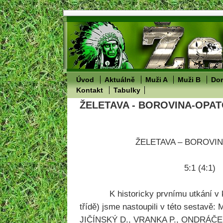
Úvod
Aktuálně
Muži A
Muži B
Dor
Kontakt
Tabulky
ŽELETAVA - BOROVINA-OPATOV
ŽELETAVA – BOROVI
5:1 (4:1)
K historicky prvnímu utkání v kr
třídě) jsme nastoupili v této sestavě
JIČÍNSKÝ D., VRANKA P., ONDRÁČE