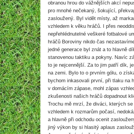
obranou hrou do vážnějších akcí nepust
pro mnohé nečekaný, šokující, překvap
zasloužený. Byl vidět místy, až markan
vzhledem k věku hráčů. I přes neoddis
nepřehlédnutelné veškeré fotbalové u
hráčů Boroviny nikdo čas nezastavíme 
jedné generace byl znát a to hlavně dí
stanovenou taktiku a pokyny. Navíc z
to je nejcennější. Za to jim patří dík, 
na zemi. Bylo to o prvním gólu, o zís
bychom inkasovali první, při tlaku na 
v domácím zápase, mohl zápas vzhle
zkušenosti našich hráčů dopadnout kl
Trochu mě mrzí, že diváci, kterých se
vzhledem k rozmarům počasí, nedokáz
a hlavně při odchodu ocenit zaslouže
jiný výkon by si hlasitý aplaus zaslouž