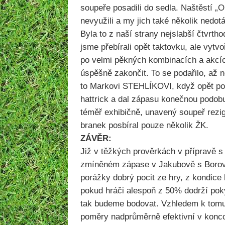
soupeře posadili do sedla. Naštěstí „
nevyužili a my jich také několik nedot
Byla to z naší strany nejslabší čtvrth
jsme přebírali opět taktovku, ale vyt
po velmi pěkných kombinacích a akcí
úspěšně zakončit. To se podařilo, až n
to Markovi STEHLÍKOVI, když opět po 
hattrick a dal zápasu konečnou podob
téměř exhibičně, unavený soupeř rezig
branek posbíral pouze několik ŽK.
ZÁVĚR:
Již v těžkých prověrkách v přípravě 
zmíněném zápase v Jakubově s Borovi
porážky dobrý pocit ze hry, z kondice 
pokud hráči alespoň z 50% dodrží pok
tak budeme bodovat. Vzhledem k tomu,
poměry nadprůměrně efektivní v konc