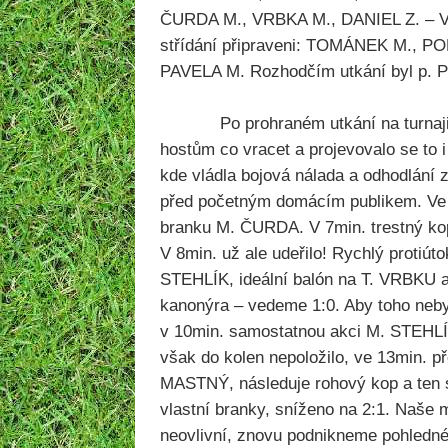
ČURDA M., VRBKA M., DANIEL Z. – 
střídání připraveni: TOMÁNEK M., P
PAVELA M. Rozhodčím utkání byl p. P
Po prohraném utkání na turnaji v
hostům co vracet a projevovalo se to i
kde vládla bojová nálada a odhodlání 
před početným domácím publikem. Ve
branku M. ČURDA. V 7min. trestný ko
V 8min. už ale udeřilo! Rychlý protiú
STEHLÍK, ideální balón na T. VRBKU a
kanonýra – vedeme 1:0. Aby toho neb
v 10min. samostatnou akci M. STEHLÍ
však do kolen nepoložilo, ve 13min. p
MASTNÝ, následuje rohový kop a ten 
vlastní branky, sníženo na 2:1. Naše m
neovlivní, znovu podnikneme pohledn