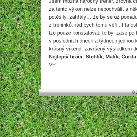
Jsem možná náročný trenér, zrovna ča
za tento výkon nelze nepochválit a n
potěšily, zahřály….že by se už pomal
z tréninků, rád bych tomu věřil. I ta os
lze pouze konstatovat: to byl zase po 
v posledních dnech a týdnech jednou k
krásný víkend, završený výsledkem d
Nejlepší hráči: Stehlík, Malík, Čurda
VP
© 