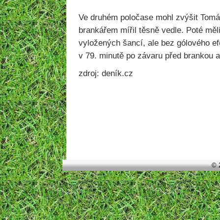
Ve druhém poločase mohl zvýšit Tom
brankářem mířil těsně vedle. Poté měl
vyložených šancí, ale bez gólového efe
v 79. minutě po závaru před brankou a 
zdroj: deník.cz
© 