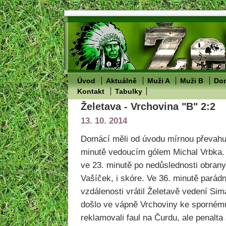
Úvod
Aktuálně
Muži A
Muži B
Dor
Kontakt
Tabulky
Želetava - Vrchovina "B" 2:2
13. 10. 2014
Domácí měli od úvodu mírnou převahu, 
minutě vedoucím gólem Michal Vrbka. 
ve 23. minutě po nedůslednosti obrany,
Vašíček, i skóre. Ve 36. minutě parádn
vzdálenosti vrátil Želetavě vedení Si
došlo ve vápně Vrchoviny ke sporné
reklamovali faul na Čurdu, ale penalta