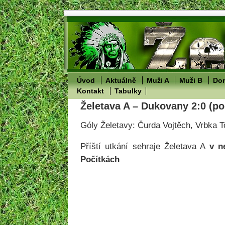
Úvod
Aktuálně
Muži A
Muži B
Dor
Kontakt
Tabulky
Želetava A – Dukovany 2:0 (po
Góly Želetavy: Čurda Vojtěch, Vrbka 
Příští utkání sehraje Želetava A
v n
Počítkách