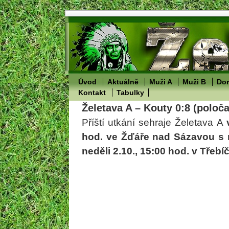
Úvod
Aktuálně
Muži A
Muži B
Dor
Kontakt
Tabulky
Želetava A – Kouty 0:8 (poloča
Příští utkání sehraje Želetava A
hod. ve Žďáře nad Sázavou s
neděli 2.10., 15:00 hod. v Třeb