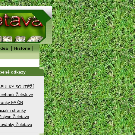
idea
Historie
íbené odkazy
ABULKY SOUTĚŽÍ
cebook ŽeleJuve
ránky FA ČR
iciální stránky
styse Želetava
továnky-Želetava