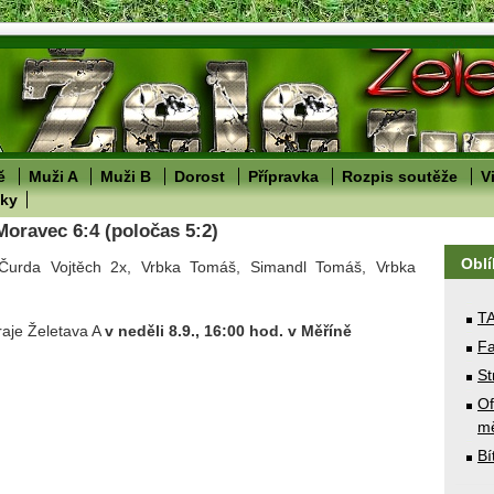
ě
Muži A
Muži B
Dorost
Přípravka
Rozpis soutěže
V
lky
Moravec 6:4 (poločas 5:2)
Obl
 Čurda Vojtěch 2x, Vrbka Tomáš, Simandl Tomáš, Vrbka
T
hraje Želetava A
v neděli 8.9., 16:00 hod. v Měříně
Fa
St
Of
mě
Bí