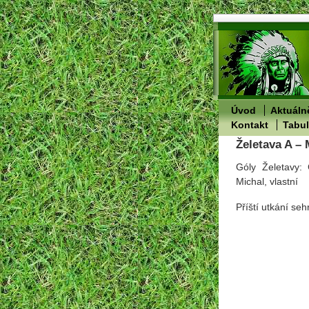
Úvod
Aktuáln
Kontakt
Tabu
Želetava A – 
Góly Želetavy:
Michal, vlastní
Příští utkání se