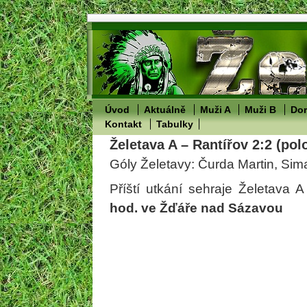
Úvod
Aktuálně
Muži A
Muži B
Dor
Kontakt
Tabulky
Želetava A – Rantířov 2:2 (pol
Góly Želetavy: Čurda Martin, Si
Příští utkání sehraje Želetava 
hod. ve Žďáře nad Sázavou