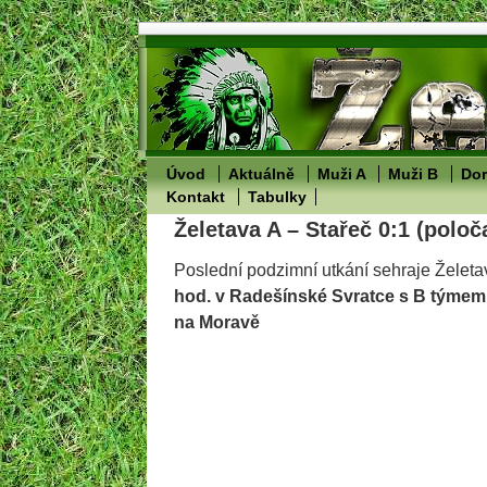
Úvod
Aktuálně
Muži A
Muži B
Dor
Kontakt
Tabulky
Želetava A – Stařeč 0:1 (poloč
Poslední podzimní utkání sehraje Želet
hod. v Radešínské Svratce s B týme
na Moravě